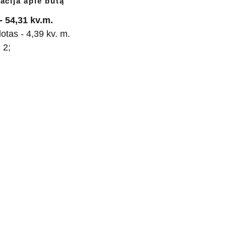
acija apie butą
- 54,31 kv.m.
plotas - 4,39 kv. m.
 2;