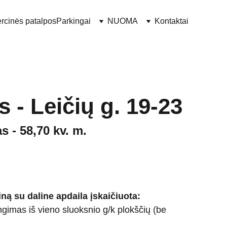
rcinės patalpos
Parkingai
NUOMA
Kontaktai
s - Leičių g. 19-23
s - 58,70 kv. m.
iną su daline apdaila įskaičiuota:
engimas iš vieno sluoksnio g/k plokščių (be