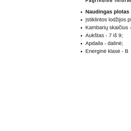
Pagrindinė inform
Naudingas plotas 
Įstiklintos lodžijos 
Kambarių skaičius -
Aukštas - 7 iš 9;
Apdaila - dalinė;
Energinė klasė - B
9901837
 info@pirminamai.lt