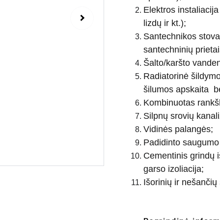
Elektros instaliacija
lizdų ir kt.);
Santechnikos stovai 
santechninių prietai
Šalto/karšto vandens 
Radiatorinė šildym
šilumos apskaita bei
Kombinuotas rankšl
Silpnų srovių kanali
Vidinės palangės;
Padidinto saugumo 
Cementinis grindų i
garso izoliacija;
Išorinių ir nešančių