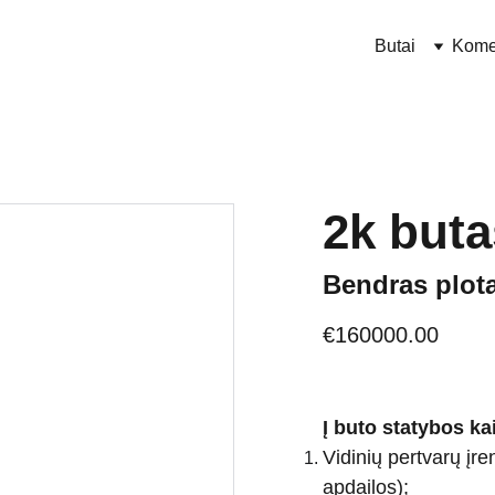
Butai
Kome
2k buta
Bendras plota
€160000.00
Į buto statybos ka
Vidinių pertvarų įr
apdailos);