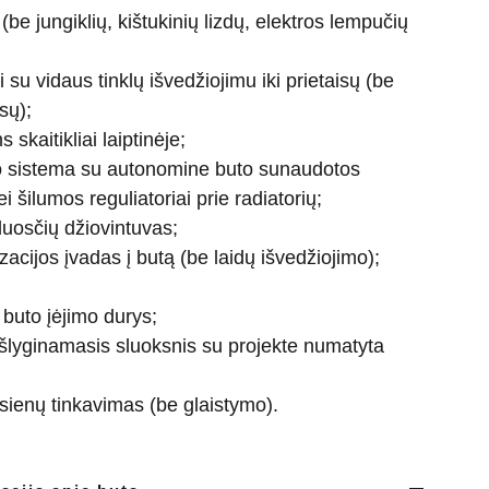
 (be jungiklių, kištukinių lizdų, elektros lempučių
su vidaus tinklų išvedžiojimu iki prietaisų (be
sų);
skaitikliai laiptinėje;
o sistema su autonomine buto sunaudotos
 šilumos reguliatoriai prie radiatorių;
uosčių džiovintuvas;
zacijos įvadas į butą (be laidų išvedžiojimo);
buto įėjimo durys;
šlyginamasis sluoksnis su projekte numatyta
 sienų tinkavimas (be glaistymo).