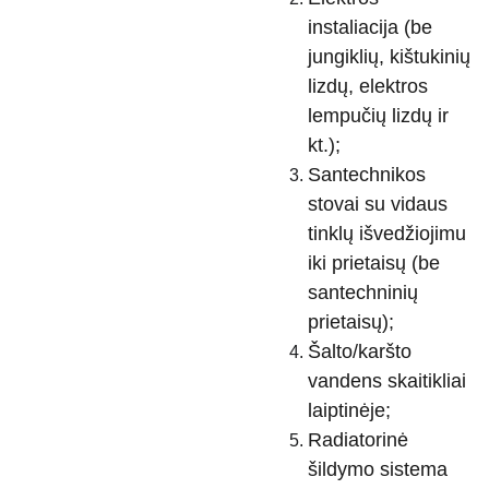
instaliacija (be
jungiklių, kištukinių
lizdų, elektros
lempučių lizdų ir
kt.);
Santechnikos
stovai su vidaus
tinklų išvedžiojimu
iki prietaisų (be
santechninių
prietaisų);
Šalto/karšto
vandens skaitikliai
laiptinėje;
Radiatorinė
šildymo sistema