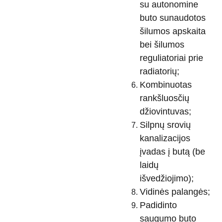
su autonomine
buto sunaudotos
šilumos apskaita
bei šilumos
reguliatoriai prie
radiatorių;
Kombinuotas
rankšluosčių
džiovintuvas;
Silpnų srovių
kanalizacijos
įvadas į butą (be
laidų
išvedžiojimo);
Vidinės palangės;
Padidinto
saugumo buto