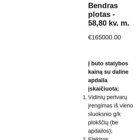
Bendras
plotas -
58,80 kv. m.
€165000.00
Į buto statybos
kainą su daline
apdaila
įskaičiuota:
Vidinių pertvarų
įrengimas iš vieno
sluoksnio g/k
plokščių (be
apdailos);
Elektros