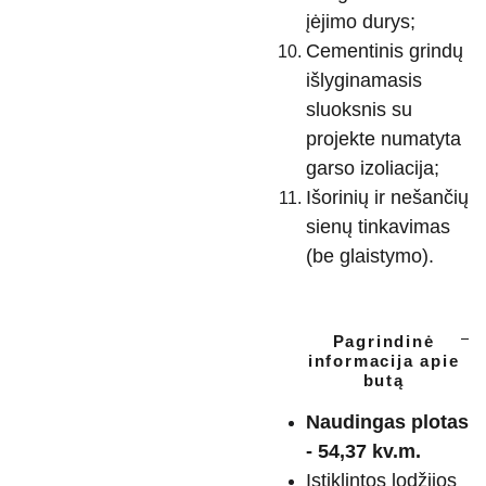
įėjimo durys;
Cementinis grindų
išlyginamasis
sluoksnis su
projekte numatyta
garso izoliacija;
Išorinių ir nešančių
sienų tinkavimas
(be glaistymo).
Pagrindinė
informacija apie
butą
Naudingas plotas
- 54,37 kv.m.
Įstiklintos lodžijos