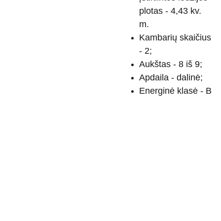
plotas - 4,43 kv.
m.
Kambarių skaičius
- 2;
Aukštas - 8 iš 9;
Apdaila - dalinė;
Energinė klasė - B
Tel. 
+370699
01837