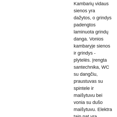
Kambarių vidaus
sienos yra
dažytos, o grindys
padengtos
laminuota grindų
danga. Vonios
kambaryje sienos
ir grindys -
plytelės. Įrengta
santechnika, WC
su dangčiu,
praustuvas su
spintele ir
maišytuvu bei
vonia su dušo
maišytuvu. Elektra
taip pat yra