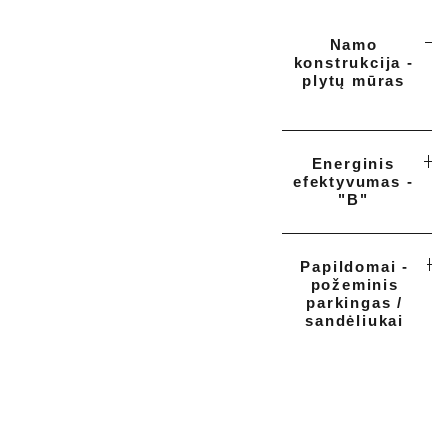
Namo
konstrukcija -
plytų mūras
Energinis
efektyvumas -
"B"
Papildomai -
požeminis
parkingas /
sandėliukai