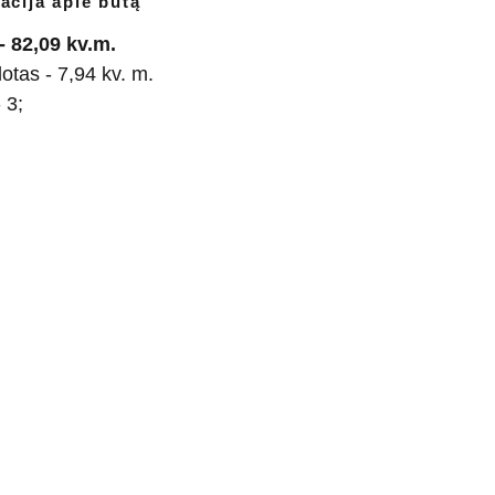
acija apie butą
- 82,09 kv.m.
plotas - 7,94 kv. m.
 3;