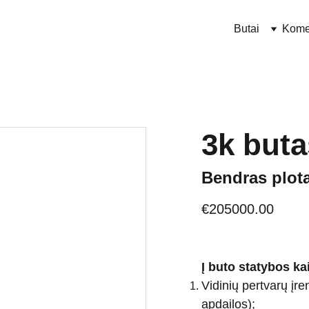
Butai
Kome
3k buta
Bendras plota
€205000.00
Į buto statybos ka
Vidinių pertvarų įr
apdailos);