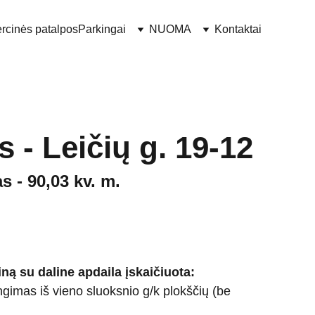
rcinės patalpos
Parkingai
NUOMA
Kontaktai
s - Leičių g. 19-12
s - 90,03 kv. m.
iną su daline apdaila įskaičiuota:
engimas iš vieno sluoksnio g/k plokščių (be