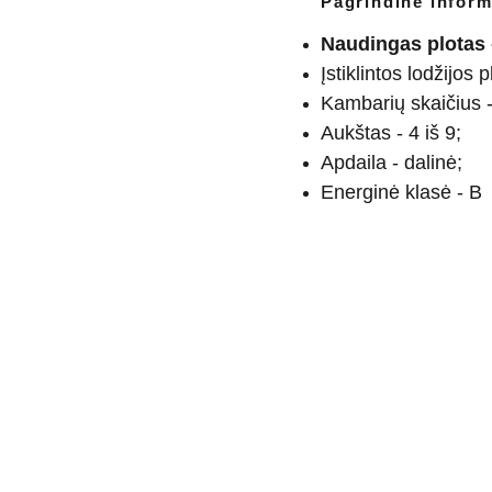
Pagrindinė inform
Naudingas plotas 
Įstiklintos lodžijos 
Kambarių skaičius -
Aukštas - 4 iš 9;
Apdaila - dalinė;
Energinė klasė - B
9901837
 info@pirminamai.lt