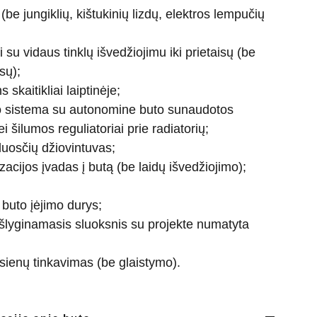
 (be jungiklių, kištukinių lizdų, elektros lempučių
su vidaus tinklų išvedžiojimu iki prietaisų (be
sų);
skaitikliai laiptinėje;
o sistema su autonomine buto sunaudotos
 šilumos reguliatoriai prie radiatorių;
uosčių džiovintuvas;
zacijos įvadas į butą (be laidų išvedžiojimo);
buto įėjimo durys;
šlyginamasis sluoksnis su projekte numatyta
 sienų tinkavimas (be glaistymo).