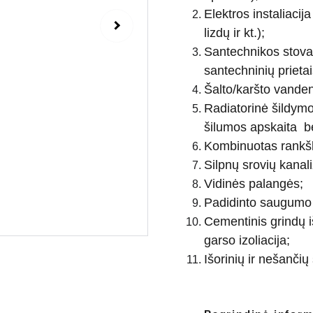
Elektros instaliacija
lizdų ir kt.);
Santechnikos stovai 
santechninių prietai
Šalto/karšto vandens 
Radiatorinė šildym
šilumos apskaita bei
Kombinuotas rankšl
Silpnų srovių kanali
Vidinės palangės;
Padidinto saugumo 
Cementinis grindų i
garso izoliacija;
Išorinių ir nešančių