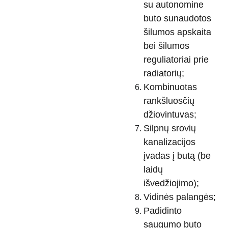
su autonomine
buto sunaudotos
šilumos apskaita
bei šilumos
reguliatoriai prie
radiatorių;
Kombinuotas
rankšluosčių
džiovintuvas;
Silpnų srovių
kanalizacijos
įvadas į butą (be
laidų
išvedžiojimo);
Vidinės palangės;
Padidinto
saugumo buto