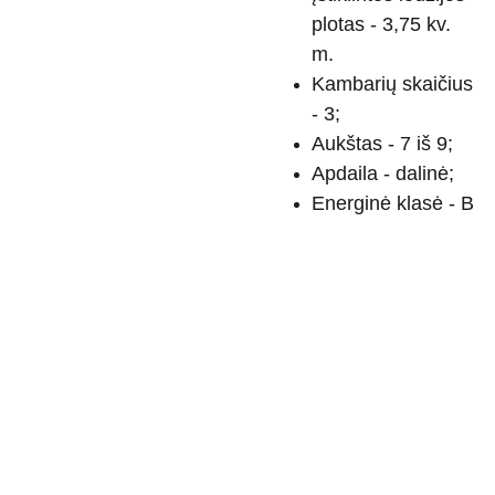
plotas - 3,75 kv.
m.
Kambarių skaičius
- 3;
Aukštas - 7 iš 9;
Apdaila - dalinė;
Energinė klasė - B
Tel. 
+370699
01837