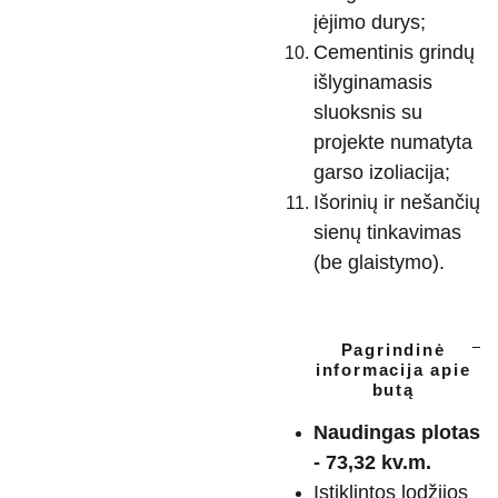
įėjimo durys;
Cementinis grindų
išlyginamasis
sluoksnis su
projekte numatyta
garso izoliacija;
Išorinių ir nešančių
sienų tinkavimas
(be glaistymo).
Pagrindinė
informacija apie
butą
Naudingas plotas
- 73,32 kv.m.
Įstiklintos lodžijos