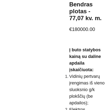
Bendras
plotas -
77,07 kv. m.
€180000.00
Į buto statybos
kainą su daline
apdaila
įskaičiuota:
Vidinių pertvarų
įrengimas iš vieno
sluoksnio g/k
plokščių (be
apdailos);
Elektros