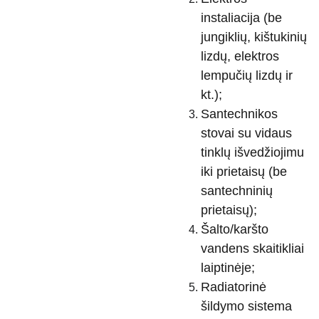
instaliacija (be
jungiklių, kištukinių
lizdų, elektros
lempučių lizdų ir
kt.);
Santechnikos
stovai su vidaus
tinklų išvedžiojimu
iki prietaisų (be
santechninių
prietaisų);
Šalto/karšto
vandens skaitikliai
laiptinėje;
Radiatorinė
šildymo sistema