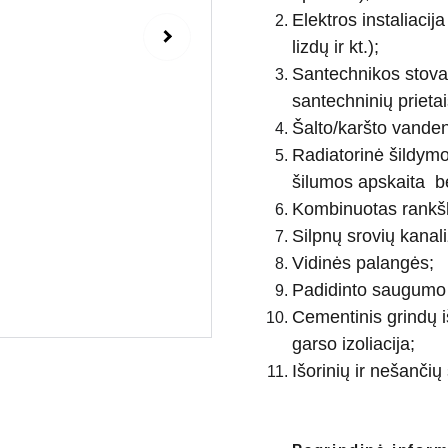
Elektros instaliacija
lizdų ir kt.);
Santechnikos stovai 
santechninių prietai
Šalto/karšto vandens 
Radiatorinė šildym
šilumos apskaita bei
Kombinuotas rankšl
Silpnų srovių kanali
Vidinės palangės;
Padidinto saugumo 
Cementinis grindų i
garso izoliacija;
Išorinių ir nešančių