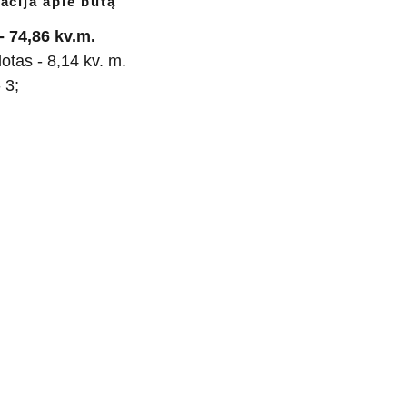
acija apie butą
- 74,86 kv.m.
plotas - 8,14 kv. m.
 3;