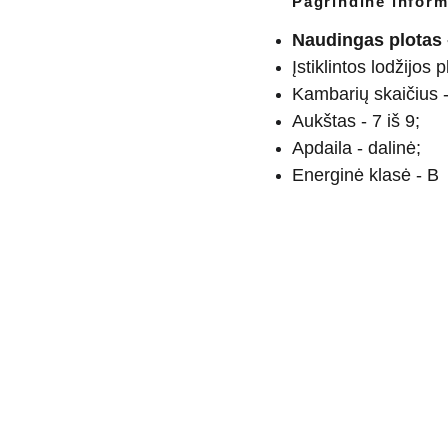
Pagrindinė inform
Naudingas plotas 
Įstiklintos lodžijos 
Kambarių skaičius -
Aukštas - 7 iš 9;
Apdaila - dalinė;
Energinė klasė - B
9901837
 info@pirminamai.lt