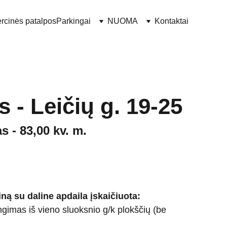
rcinės patalpos
Parkingai
NUOMA
Kontaktai
s - Leičių g. 19-25
s - 83,00 kv. m.
iną su daline apdaila įskaičiuota:
engimas iš vieno sluoksnio g/k plokščių (be