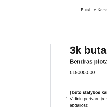
Butai
Kome
3k buta
Bendras plota
€190000.00
Į buto statybos ka
Vidinių pertvarų įr
apdailos);