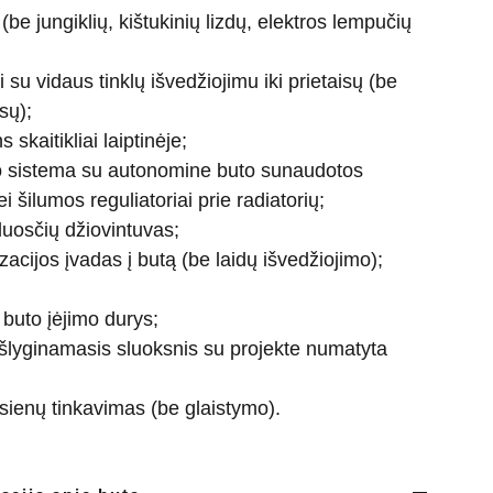
 (be jungiklių, kištukinių lizdų, elektros lempučių
su vidaus tinklų išvedžiojimu iki prietaisų (be
sų);
skaitikliai laiptinėje;
o sistema su autonomine buto sunaudotos
 šilumos reguliatoriai prie radiatorių;
uosčių džiovintuvas;
zacijos įvadas į butą (be laidų išvedžiojimo);
buto įėjimo durys;
šlyginamasis sluoksnis su projekte numatyta
 sienų tinkavimas (be glaistymo).