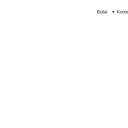
Butai
Kome
9/3/2024
1 min skaitymo