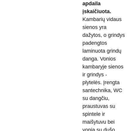
apdaila
įskaičiuota.
Kambarių vidaus
sienos yra
dažytos, o grindys
padengtos
laminuota grindų
danga. Vonios
kambaryje sienos
ir grindys -
plytelės. Įrengta
santechnika, WC
su dangčiu,
praustuvas su
spintele ir
maišytuvu bei
vonia su dušo