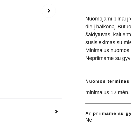
Nuomojami pilnai įr
dielį balkoną. Butu
šaldytuvas, kaitlen
susisiekimas su mi
Minimalus nuomos t
Nepriimame su gyv
Nuomos terminas
minimalus 12 mėn.
Ar priimame su g
Ne