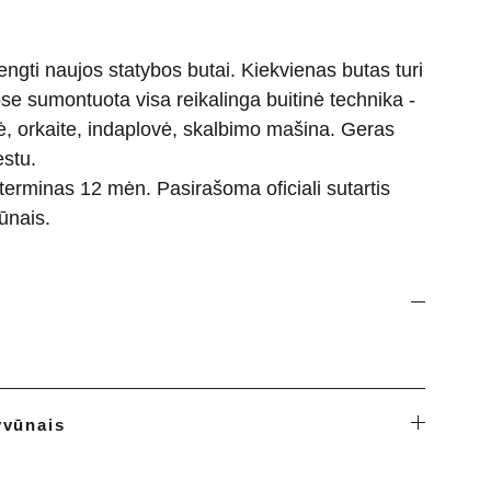
engti naujos statybos butai. Kiekvienas butas turi
ose sumontuota visa reikalinga buitinė technika -
tė, orkaite, indaplovė, skalbimo mašina. Geras
estu.
erminas 12 mėn. Pasirašoma oficiali sutartis
ūnais.
yvūnais