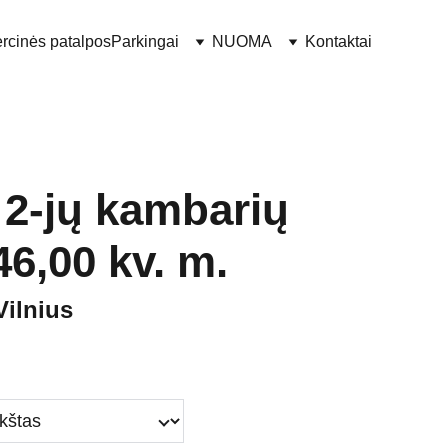
rcinės patalpos
Parkingai
NUOMA
Kontaktai
2-jų kambarių
46,00 kv. m.
Vilnius