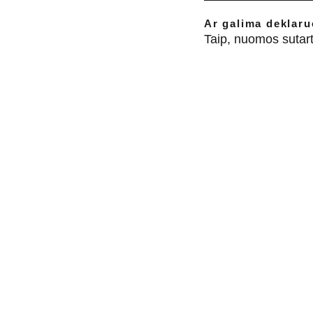
Ar galima deklaru
Taip, nuomos sutarti
9901837
 info@pirminamai.lt