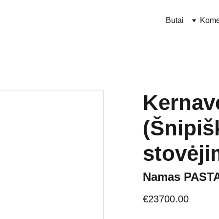
Butai
Kome
Kernavė
(Šnipiš
stovėji
Namas PAST
€23700.00