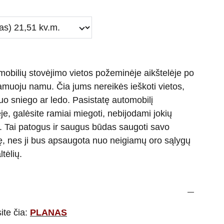
bilių stovėjimo vietos požeminėje aikštelėje po
muoju namu. Čia jums nereikės ieškoti vietos,
nuo sniego ar ledo. Pasistatę automobilį
je, galėsite ramiai miegoti, nebijodami jokių
. Tai patogus ir saugus būdas saugoti savo
ę, nes ji bus apsaugota nuo neigiamų oro sąlygų
ltėlių.
ite čia:
PLANAS