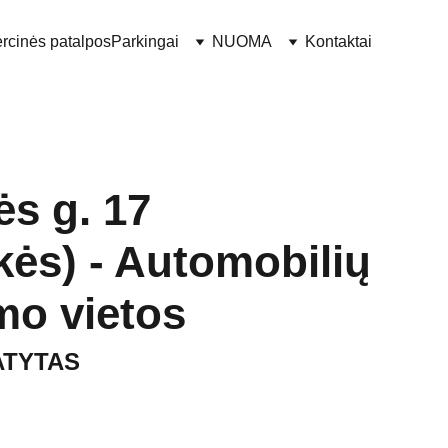
rcinės patalpos
Parkingai
NUOMA
Kontaktai
s g. 17
kės) - Automobilių
mo vietos
ATYTAS